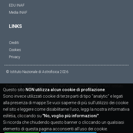
EDU INAF
Media INAF
LINKS
Crediti
Cookies
Privacy
© Istituto Nazionale di Astrofisica
2026
Polvere di stelle : i beni culturali dell'astronomia italiana
di
INAF Istituto
Questo sito
NON utilizza alcun cookie di profilazione
.
Nazionale di Astrofisica
è distribuito con
Sono invece utilizzati cookie di terze parti di tipo "analytic" e legati
Licenza
Creative Commons Attribuzione - Non commerciale - Condividi allo
alla presenza di mappe.Se vuoi saperne di più sull'utilizzo dei cookie
stesso modo 4.0 Internazionale
nel sito e leggere come disabilitarne l'uso, leggi la nostra informativa
estesa, cliccando su
"No, voglio più informazioni"
.
Si ricorda che chiudendo questo banner o cliccando un qualsiasi
elemento di questa pagina acconsenti all'uso dei cookie.