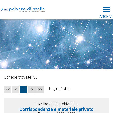
Tog
ARCHIVI
Schede trovate: 55
Pagina 1 di 5
<<
<
1
>
>>
Livello
Unità archivistica
Corrispondenza e materiale privato