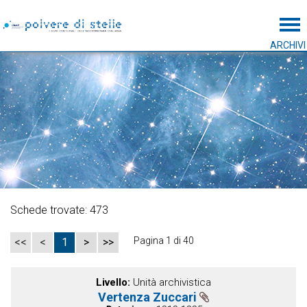
Tog
ARCHIVI
Schede trovate: 473
Pagina 1 di 40
<<
<
1
>
>>
Livello
Unità archivistica
Vertenza Zuccari