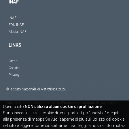
INAF
INAF
EDU INAF
Media INAF
LINKS
Crediti
Cookies
Privacy
© Istituto Nazionale di Astrofisica
2026
Polvere di stelle : i beni culturali dell'astronomia italiana
di
INAF Istituto
Questo sito
NON utilizza alcun cookie di profilazione
.
Nazionale di Astrofisica
è distribuito con
Sono invece utilizzati cookie di terze parti di tipo "analytic" e legati
Licenza
Creative Commons Attribuzione - Non commerciale - Condividi allo
alla presenza di mappe.Se vuoi saperne di più sull'utilizzo dei cookie
stesso modo 4.0 Internazionale
nel sito e leggere come disabilitarne l'uso, leggi la nostra informativa