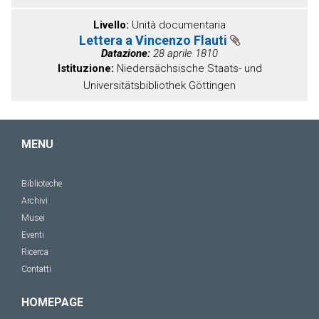
Livello
Unità documentaria
Lettera a Vincenzo Flauti
Datazione
28 aprile 1810
Istituzione
Niedersächsische Staats- und
Universitätsbibliothek Göttingen
MENU
Biblioteche
Archivi
Musei
Eventi
Ricerca
Contatti
HOMEPAGE