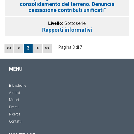
consolidamento del terreno. Denuncia
cessazione contributi unificati"
Livello
Sottoserie
Rapporti informativi
Pagina 3 di 7
<<
<
3
>
>>
MENU
Biblioteche
Archivi
Musei
Eventi
Ricerca
Contatti