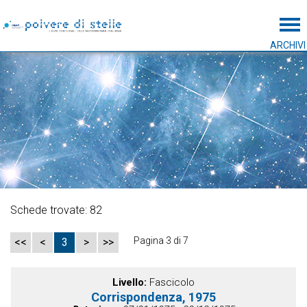
Tog
ARCHIVI
Schede trovate: 82
Pagina 3 di 7
<<
<
3
>
>>
Livello
Fascicolo
Corrispondenza, 1975