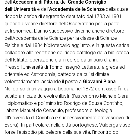
dell’
Accademia di Pittura
, del
Grande Consiglio
dell’Università
e dell’
Accademia delle Scienze
della quale
ricoprì la carica di segretario deputato dal 1783 al 1801
quando divenne direttore dell’Osservatorio per la parte
astronomica. L’anno successivo divenne anche direttore
dell’Accademia delle Scienze per la classe di Scienze
Fisiche e dal 1804 bibliotecario aggiunto, e in questa carica
collaborò alla redazione del ricco catalogo della biblioteca
dell’Istituto, operazione già in corso da un paio di anni.
Presso l’Università di Torino insegnò Letteratura greca ed
orientale ed Astronomia, cattedra da cui si dimise
volontariamente lasciando il posto a
Giovanni Plana
.
Nel corso di un viaggio a Lisbona nel 1872 contrasse fin da
subito amicizie durevoli e illustri (l'astronomo Michele Ciera,
il diplomatico e poi ministro Rodrigo de Souza-Continho,
l'abate Manuel do Cenáculo, professore di teologia
all'università di Coimbra e successivamente arcivescovo di
Evora). In particolare, nella città portoghese, Valperga visse
forse l'episodio più celebre della sua vita, l'incontro col