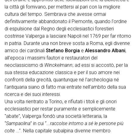
la città gli fornivano, per mettersi al pari con la migliore
cultura del tempo. Sembrava che avesse ormai
definitivamente abbandonato il Piemonte, quando l'ordine
di espulsione dal Regno degli ecclesiastici forestieri
costrinse Valperga a lasciare Napoli nel 1769 per far ritorno
in patria. Durante una non breve sosta a Roma, egli divenne
amico dei cardinali
Stefano Borgia
e
Alessandro Albani
,
all’epoca i massimi fautori e restauratori del
neoclassicismo di
Winckelmann
; ad essi si accostò, per la
sua stessa educazione classica e per il suo amore nei
confronti della grecità, quantunque né l’archeologia né
l’antiquaria siano di fatto mai entrate nell’ambito della sua
ricerca e dei suoi interessi.
Una volta rientrato a Torino, e rifiutati i titoli e gli onori
ecclesiastici per restar puramente e semplicemente
"abate", Valperga fondò una società letteraria, la
“
Sampaolina
” in cui “...
raccolse intorno a sé le persone più
colte
...”. Nella capitale subalpina divenne membro