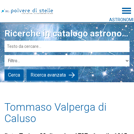
Tog
ASTRONOMI
Ricerche in catalogo astronomi
Cerca
Ricerca avanzata
Tommaso Valperga di
Caluso