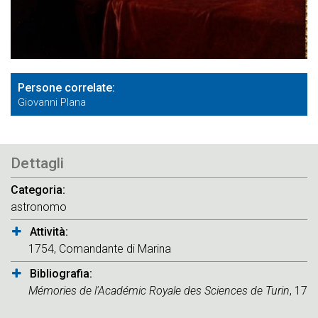
Persone correlate
Giovanni Plana
Dettagli
Categoria
astronomo
Attività
1754, Comandante di Marina
Bibliografia
Mémories de l'Académic Royale des Sciences de Turin
, 178