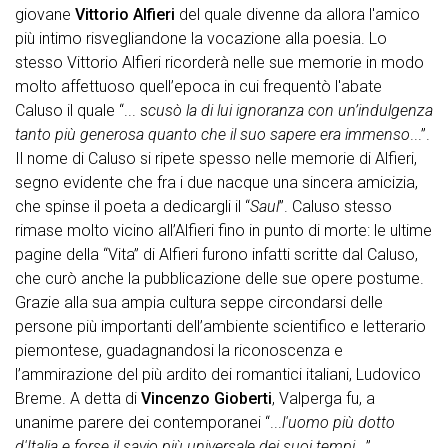
giovane
Vittorio Alfieri
del quale divenne da allora l'amico
più intimo risvegliandone la vocazione alla poesia. Lo
stesso Vittorio Alfieri ricorderà nelle sue memorie in modo
molto affettuoso quell’epoca in cui frequentò l'abate
Caluso il quale “... s
cusò la di lui ignoranza con un’indulgenza
tanto più generosa quanto che il suo sapere era immenso
...”.
Il nome di Caluso si ripete spesso nelle memorie di Alfieri,
segno evidente che fra i due nacque una sincera amicizia,
che spinse il poeta a dedicargli il “
Saul
”. Caluso stesso
rimase molto vicino all’Alfieri fino in punto di morte: le ultime
pagine della “Vita” di Alfieri furono infatti scritte dal Caluso,
che curò anche la pubblicazione delle sue opere postume.
Grazie alla sua ampia cultura seppe circondarsi delle
persone più importanti dell’ambiente scientifico e letterario
piemontese, guadagnandosi la riconoscenza e
l’ammirazione del più ardito dei romantici italiani, Ludovico
Breme. A detta di
Vincenzo Gioberti
, Valperga fu, a
unanime parere dei contemporanei “...
l'uomo più dotto
d'Italia e forse il savio più universale dei suoi tempi
...”.