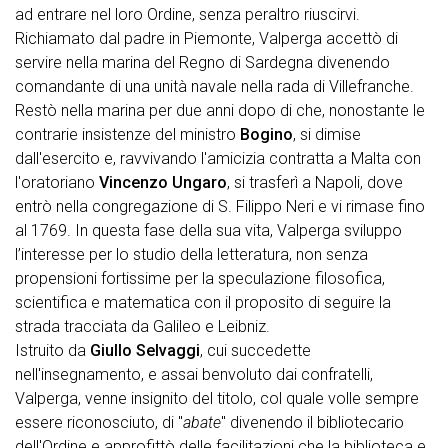
ad entrare nel loro Ordine, senza peraltro riuscirvi.
Richiamato dal padre in Piemonte, Valperga accettò di
servire nella marina del Regno di Sardegna divenendo
comandante di una unità navale nella rada di Villefranche.
Restò nella marina per due anni dopo di che, nonostante le
contrarie insistenze del ministro
Bogino
, si dimise
dall'esercito e, ravvivando l'amicizia contratta a Malta con
l'oratoriano
Vincenzo Ungaro
, si trasferì a Napoli, dove
entrò nella congregazione di S. Filippo Neri e vi rimase fino
al 1769. In questa fase della sua vita, Valperga sviluppo
l’interesse per lo studio della letteratura, non senza
propensioni fortissime per la speculazione filosofica,
scientifica e matematica con il proposito di seguire la
strada tracciata da Galileo e Leibniz.
Istruito da
Giullo Selvaggi
, cui succedette
nell'insegnamento, e assai benvoluto dai confratelli,
Valperga, venne insignito del titolo, col quale volle sempre
essere riconosciuto, di "
abate
" divenendo il bibliotecario
dell'Ordine e approfittò delle facilitazioni che la biblioteca e