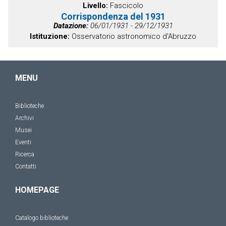
Livello
Fascicolo
Corrispondenza del 1931
Datazione
06/01/1931 - 29/12/1931
Istituzione
Osservatorio astronomico d'Abruzzo
MENU
Biblioteche
Archivi
Musei
Eventi
Ricerca
Contatti
HOMEPAGE
Catalogo biblioteche