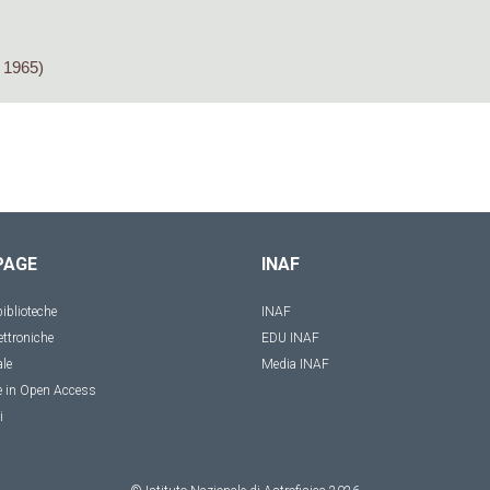
 1965)
PAGE
INAF
iblioteche
INAF
ettroniche
EDU INAF
ale
Media INAF
e in Open Access
i