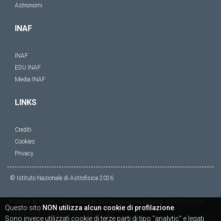
Astronomi
INAF
INAF
EDU INAF
Media INAF
LINKS
Crediti
Cookies
Privacy
© Istituto Nazionale di Astrofisica
2026
Polvere di stelle : i beni culturali dell'astronomia italiana
di
INAF Istituto
Questo sito
NON utilizza alcun cookie di profilazione
.
Nazionale di Astrofisica
è distribuito con
Sono invece utilizzati cookie di terze parti di tipo "analytic" e legati