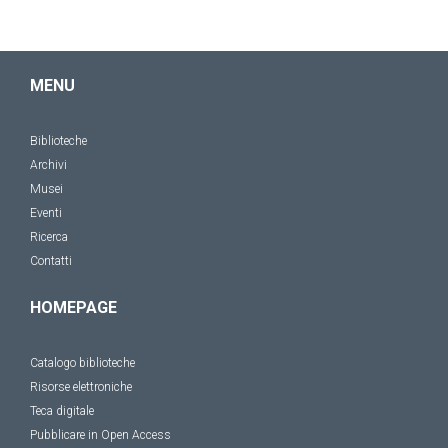
MENU
Biblioteche
Archivi
Musei
Eventi
Ricerca
Contatti
HOMEPAGE
Catalogo biblioteche
Risorse elettroniche
Teca digitale
Pubblicare in Open Access