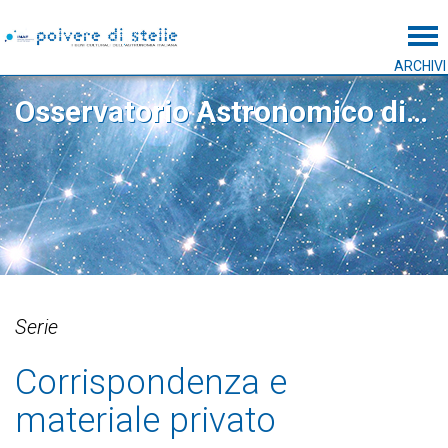
Tog
ARCHIVI
Osservatorio Astronomico di Capodimonte
Serie
Corrispondenza e
materiale privato