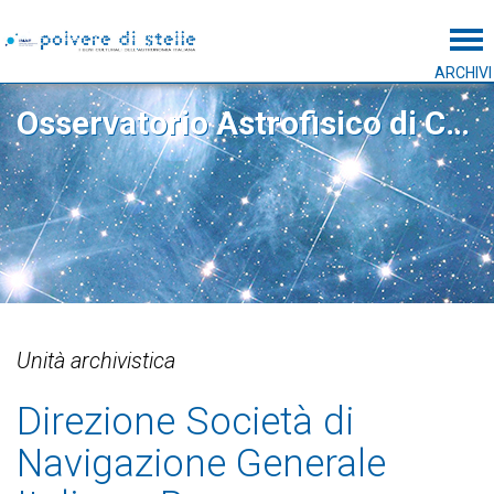
Tog
ARCHIVI
Osservatorio Astrofisico di Catania
Unità archivistica
Direzione Società di
Navigazione Generale