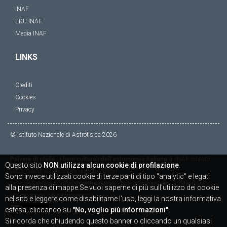
INAF
EDU INAF
Media INAF
LINKS
Crediti
Cookies
Privacy
© Istituto Nazionale di Astrofisica
2026
Polvere di stelle : i beni culturali dell'astronomia italiana
di
INAF Istituto
Questo sito
NON utilizza alcun cookie di profilazione
.
Nazionale di Astrofisica
è distribuito con
Sono invece utilizzati cookie di terze parti di tipo "analytic" e legati
Licenza
Creative Commons Attribuzione - Non commerciale - Condividi allo
alla presenza di mappe.Se vuoi saperne di più sull'utilizzo dei cookie
stesso modo 4.0 Internazionale
nel sito e leggere come disabilitarne l'uso, leggi la nostra informativa
estesa, cliccando su
"No, voglio più informazioni"
.
Si ricorda che chiudendo questo banner o cliccando un qualsiasi