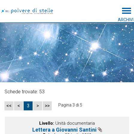
Tog
ARCHIVI
Schede trovate: 53
Pagina 3 di 5
<<
<
3
>
>>
Livello
Unità documentaria
Lettera a Giovanni Santini