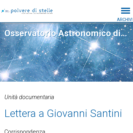
Tog
ARCHIVI
Osservatorio Astronomico di Padova
Unità documentaria
Lettera a Giovanni Santini
Corrispondenza