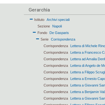
Gerarchia
Istituto
Archivi speciali
Sezione
Napoli
Fondo
De Gasparis
Serie
Corrispondenza
Corrispondenza
Lettera di Michele Rin
Corrispondenza
Lettera a Francesco Ca
Corrispondenza
Lettera ad Amalia Den
Corrispondenza
Lettera di Angelo de M
Corrispondenza
Lettera a Filippo Scrugl
Corrispondenza
Lettera a Ernesto Cap
Corrispondenza
Lettera a Giovanni San
Corrispondenza
Lettera a Benjamin Val
Corrispondenza
Lettera a Giovanni San
Corrispondenza
Lettera a Filippo Scrugl