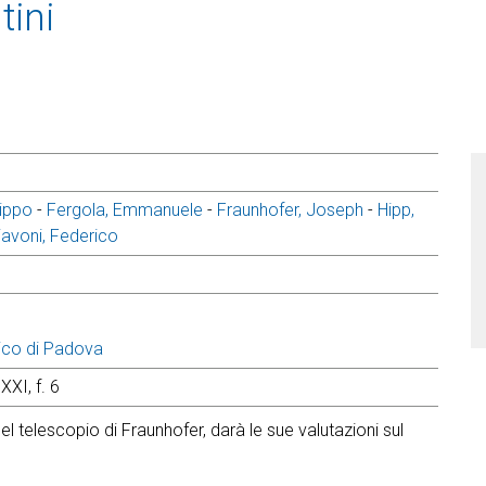
tini
lippo
-
Fergola, Emmanuele
-
Fraunhofer, Joseph
-
Hipp,
iavoni, Federico
ico di Padova
XXI, f. 6
el telescopio di Fraunhofer, darà le sue valutazioni sul