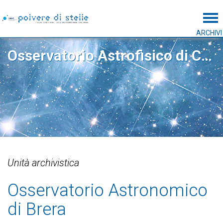
Tog
ARCHIVI
Osservatorio Astrofisico di Catania
Unità archivistica
Osservatorio Astronomico
di Brera