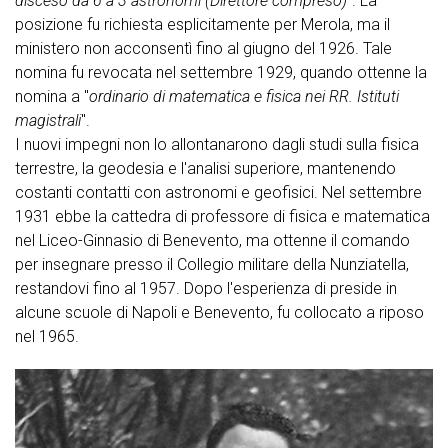
disceso da 6 a 3 astronomi (Direttore compreso)
". La
posizione fu richiesta esplicitamente per Merola, ma il
ministero non acconsentì fino al giugno del 1926. Tale
nomina fu revocata nel settembre 1929, quando ottenne la
nomina a "
ordinario di matematica e fisica nei RR. Istituti
magistrali
".
I nuovi impegni non lo allontanarono dagli studi sulla fisica
terrestre, la geodesia e l'analisi superiore, mantenendo
costanti contatti con astronomi e geofisici. Nel settembre
1931 ebbe la cattedra di professore di fisica e matematica
nel Liceo-Ginnasio di Benevento, ma ottenne il comando
per insegnare presso il Collegio militare della Nunziatella,
restandovi fino al 1957. Dopo l'esperienza di preside in
alcune scuole di Napoli e Benevento, fu collocato a riposo
nel 1965.