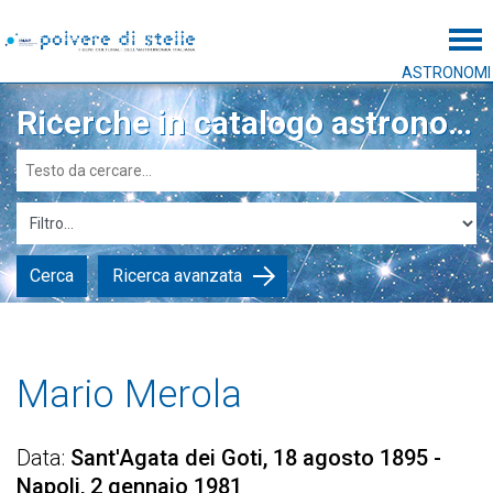
Tog
ASTRONOMI
Ricerche in catalogo astronomi
Cerca
Ricerca avanzata
Mario Merola
Data
Sant'Agata dei Goti, 18 agosto 1895 -
Napoli, 2 gennaio 1981