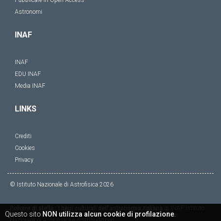
Astronomi
INAF
INAF
EDU INAF
Media INAF
LINKS
Crediti
Cookies
Privacy
© Istituto Nazionale di Astrofisica
2026
Polvere di stelle : i beni culturali dell'astronomia italiana
di
INAF Istituto
Questo sito
NON utilizza alcun cookie di profilazione
.
Nazionale di Astrofisica
è distribuito con