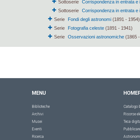
Sottoserie
Corrispondenza in entrata e 
Sottoserie
Corrispondenza in entrata e 
Serie
Fondi degli astronomi
(1891 - 1954)
Serie
Fotografia celeste
(1891 - 1941)
Serie
Osservazioni astronomiche
(1865 -
MENU
HOME
Biblioteche
Catalogo b
Archivi
Risorse el
Musei
Teca digit
Eventi
Pubblicar
Ricerca
Astronom