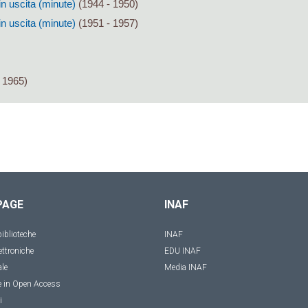
in uscita (minute)
(1944 - 1950)
in uscita (minute)
(1951 - 1957)
 1965)
PAGE
INAF
iblioteche
INAF
ettroniche
EDU INAF
ale
Media INAF
e in Open Access
i