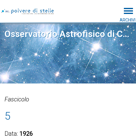
Tog
ARCHIVI
Osservatorio Astrofisico di Catania
Fascicolo
5
Data
1926