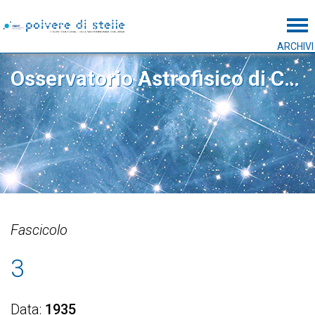
Tog
ARCHIVI
Osservatorio Astrofisico di Catania
Fascicolo
3
Data
1935