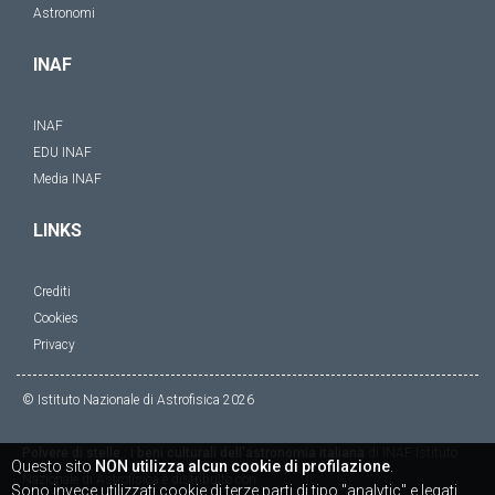
Astronomi
INAF
INAF
EDU INAF
Media INAF
LINKS
Crediti
Cookies
Privacy
© Istituto Nazionale di Astrofisica
2026
Polvere di stelle : i beni culturali dell'astronomia italiana
di
INAF Istituto
Questo sito
NON utilizza alcun cookie di profilazione
.
Nazionale di Astrofisica
è distribuito con
Sono invece utilizzati cookie di terze parti di tipo "analytic" e legati