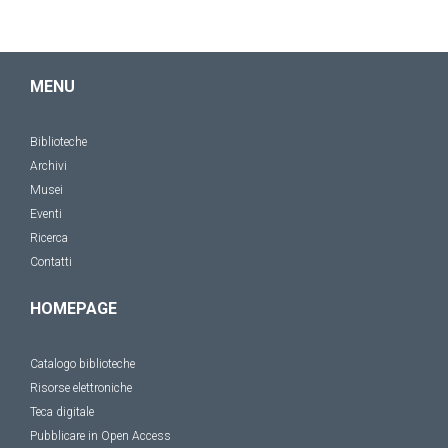
MENU
Biblioteche
Archivi
Musei
Eventi
Ricerca
Contatti
HOMEPAGE
Catalogo biblioteche
Risorse elettroniche
Teca digitale
Pubblicare in Open Access