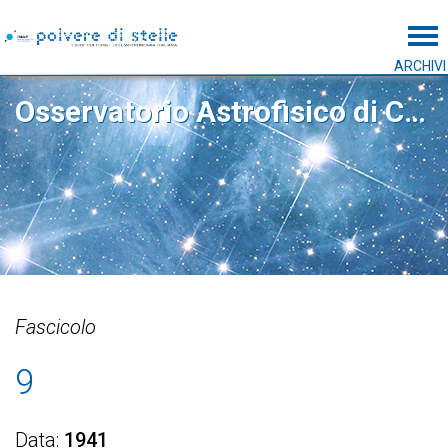
Tog
ARCHIVI
Osservatorio Astrofisico di Catania
Fascicolo
9
Data
1941