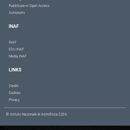
Pubblicare in Open Access
Astronomi
INAF
INAF
EDU INAF
Media INAF
LINKS
Crediti
Cookies
Privacy
© Istituto Nazionale di Astrofisica
2026
Polvere di stelle : i beni culturali dell'astronomia italiana
di
INAF Istituto