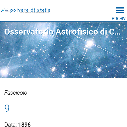
Tog
ARCHIVI
Osservatorio Astrofisico di Catania
Fascicolo
9
Data
1896