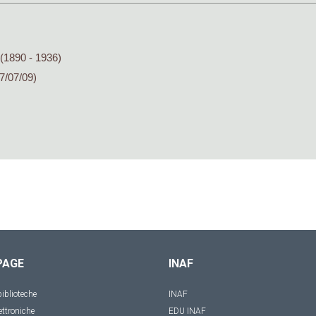
(1890 - 1936)
7/07/09)
PAGE
INAF
iblioteche
INAF
ettroniche
EDU INAF