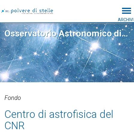
Tog
ARCHIVI
Osservatorio Astronomico di Padova
Fondo
Centro di astrofisica del
CNR