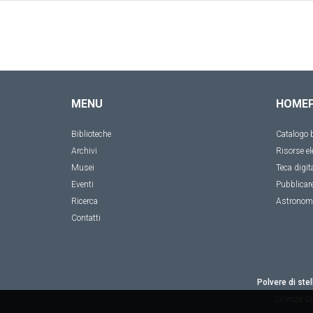
MENU
HOME
Biblioteche
Catalogo b
Archivi
Risorse el
Musei
Teca digit
Eventi
Pubblicar
Ricerca
Astronom
Contatti
Polvere di stel
Licenza
Cr