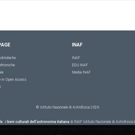
PAGE
INAF
iblioteche
INAF
ettroniche
EDU INAF
ale
Media INAF
e in Open Access
i
© Istituto Nazionale di Astrofisica
2026
le : i beni culturali dell'astronomia italiana
di
INAF Istituto Nazionale di Astrofisica
è
eative Commons Attribuzione - Non commerciale - Condividi allo stesso modo 4.0 Inte