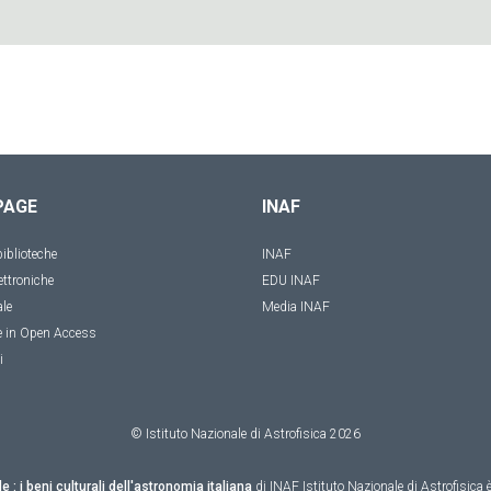
PAGE
INAF
iblioteche
INAF
ettroniche
EDU INAF
ale
Media INAF
e in Open Access
i
© Istituto Nazionale di Astrofisica
2026
le : i beni culturali dell'astronomia italiana
di
INAF Istituto Nazionale di Astrofisica
è