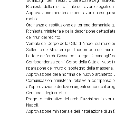
"scandagli" per il restauro delle case degli astron
Richiesta della misura finale dei lavori eseguiti da
Approvazione ministeriale per i lavori da eseguirsi
mobile.
Ordinanza di restituzione del terreno demaniale qu
Richiesta ministeriale della descrizione dettagliata 
dei muri del recinto.
Verbale del Corpo della Città di Napoli sul muro p
Sollecito del Ministero per l'accomodo del muro.
Lettere dell'arch. Gasse con allegati "scandagli" d
Corrispondenza con il Corpo della Città di Napoli e
riparazione del muro di sostegno della masseria.
Approvazione della nomina del nuovo architetto G
Comunicazioni ministeriali relative al compenso p
all'approvazione dei lavori urgenti secondo il proge
Certificati degli artefici.
Progetto estimativo dell'arch. Fazzini per i lavori u
Napoli.
Approvazione ministeriale dell'installazione di un 