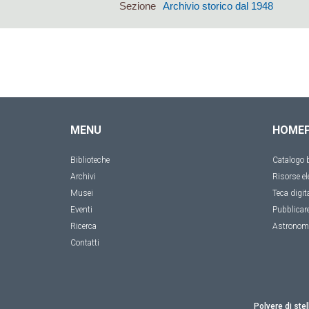
Sezione
Archivio storico dal 1948
MENU
HOME
Biblioteche
Catalogo b
Archivi
Risorse el
Musei
Teca digit
Eventi
Pubblicar
Ricerca
Astronom
Contatti
Polvere di stel