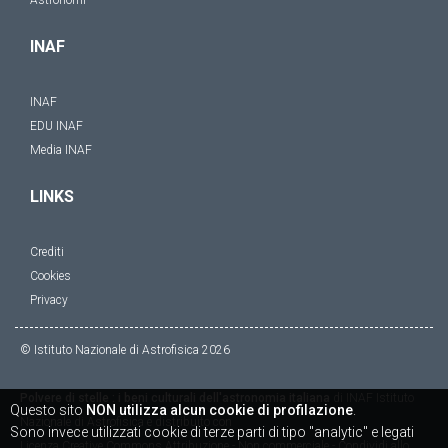
Astronomi
INAF
INAF
EDU INAF
Media INAF
LINKS
Crediti
Cookies
Privacy
© Istituto Nazionale di Astrofisica
2026
Polvere di stelle : i beni culturali dell'astronomia italiana
di
INAF Istituto
Questo sito
NON utilizza alcun cookie di profilazione
.
Nazionale di Astrofisica
è distribuito con
Sono invece utilizzati cookie di terze parti di tipo "analytic" e legati
Licenza
Creative Commons Attribuzione - Non commerciale - Condividi allo