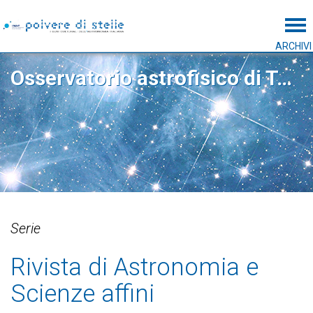
Tog
ARCHIVI
Osservatorio astrofisico di Torino
Serie
Rivista di Astronomia e
Scienze affini