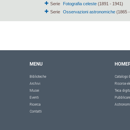
Serie
Fotografia celeste
(1891 - 1941)
Serie
Osservazioni astronomiche
(1865 -
MENU
HOME
Biblioteche
Catalogo b
Archivi
Risorse el
Musei
Teca digit
Eventi
Pubblicar
Ricerca
Astronom
Contatti