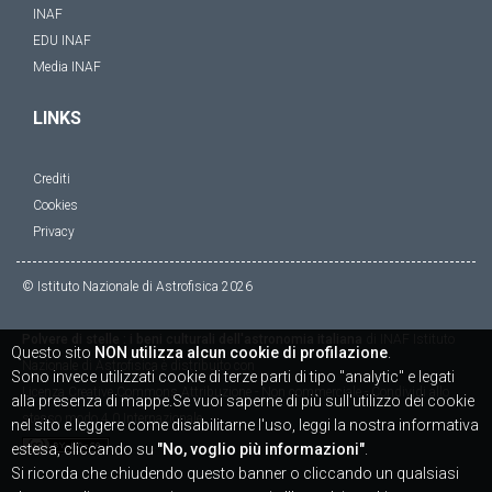
INAF
EDU INAF
Media INAF
LINKS
Crediti
Cookies
Privacy
© Istituto Nazionale di Astrofisica
2026
Polvere di stelle : i beni culturali dell'astronomia italiana
di
INAF Istituto
Questo sito
NON utilizza alcun cookie di profilazione
.
Nazionale di Astrofisica
è distribuito con
Sono invece utilizzati cookie di terze parti di tipo "analytic" e legati
Licenza
Creative Commons Attribuzione - Non commerciale - Condividi allo
alla presenza di mappe.Se vuoi saperne di più sull'utilizzo dei cookie
stesso modo 4.0 Internazionale
nel sito e leggere come disabilitarne l'uso, leggi la nostra informativa
estesa, cliccando su
"No, voglio più informazioni"
.
Si ricorda che chiudendo questo banner o cliccando un qualsiasi