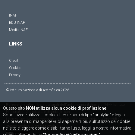
INAF
EDU INAF
Media INAF
LINKS
Crediti
Cookies
Privacy
© Istituto Nazionale di Astrofisica
2026
Polvere di stelle : i beni culturali dell'astronomia italiana
di
INAF Istituto
Questo sito
NON utilizza alcun cookie di profilazione
.
Nazionale di Astrofisica
è distribuito con
Sono invece utilizzati cookie di terze parti di tipo "analytic" e legati
Licenza
Creative Commons Attribuzione - Non commerciale - Condividi allo
alla presenza di mappe.Se vuoi saperne di più sull'utilizzo dei cookie
stesso modo 4.0 Internazionale
nel sito e leggere come disabilitarne l'uso, leggi la nostra informativa
estesa, cliccando su
"No, voglio più informazioni"
.