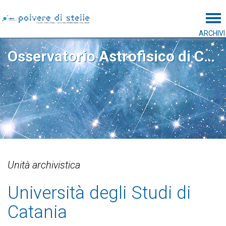
Tog
ARCHIVI
Osservatorio Astrofisico di Catania
Unità archivistica
Università degli Studi di
Catania