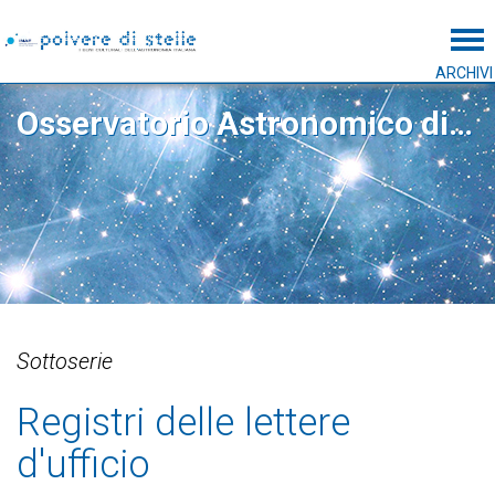
Tog
ARCHIVI
Osservatorio Astronomico di Capodimonte
Sottoserie
Registri delle lettere
d'ufficio