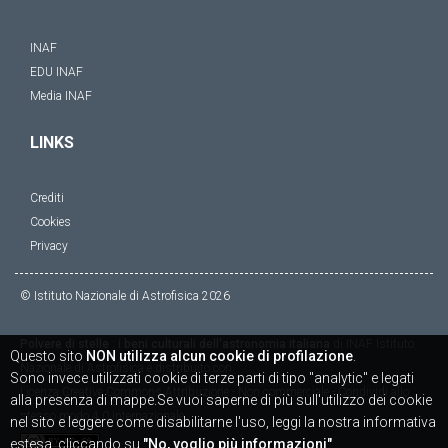
INAF
EDU INAF
Media INAF
LINKS
Crediti
Cookies
Privacy
© Istituto Nazionale di Astrofisica
2026
Polvere di stelle : i beni culturali dell'astronomia italiana
di
INAF Istituto
Questo sito
NON utilizza alcun cookie di profilazione
.
Nazionale di Astrofisica
è distribuito con
Sono invece utilizzati cookie di terze parti di tipo "analytic" e legati
Licenza
Creative Commons Attribuzione - Non commerciale - Condividi allo
alla presenza di mappe.Se vuoi saperne di più sull'utilizzo dei cookie
stesso modo 4.0 Internazionale
nel sito e leggere come disabilitarne l'uso, leggi la nostra informativa
estesa, cliccando su
"No, voglio più informazioni"
.