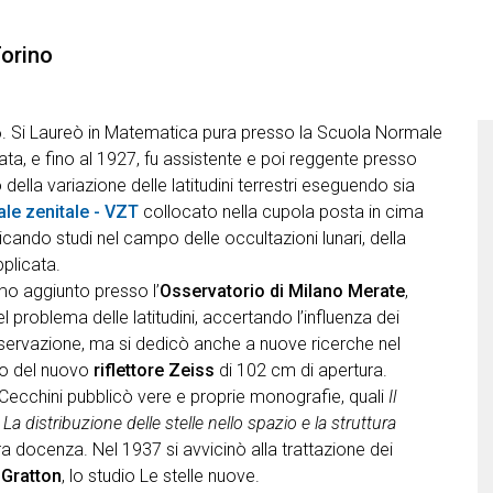
Torino
6. Si Laureò in Matematica pura presso la Scuola Normale
ata, e fino al 1927, fu assistente e poi reggente presso
 della variazione delle latitudini terrestri eseguendo sia
ale zenitale - VZT
collocato nella cupola posta in cima
icando studi nel campo delle occultazioni lunari, della
pplicata.
mo aggiunto presso l’
Osservatorio di Milano Merate
,
l problema delle latitudini, accertando l’influenza dei
osservazione, ma si dedicò anche a nuove ricerche nel
io del nuovo
riflettore Zeiss
di 102 cm di apertura.
 Cecchini pubblicò vere e proprie monografie, quali
Il
e
La distribuzione delle stelle nello spazio e la struttura
ra docenza. Nel 1937 si avvicinò alla trattazione dei
 Gratton
, lo studio Le stelle nuove.