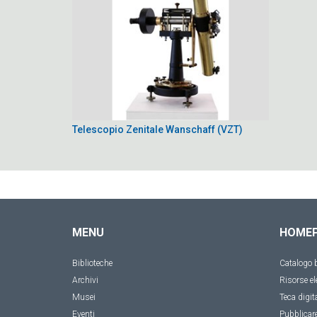
Telescopio Zenitale Wanschaff (VZT)
MENU
HOME
Biblioteche
Catalogo b
Archivi
Risorse el
Musei
Teca digit
Eventi
Pubblicar