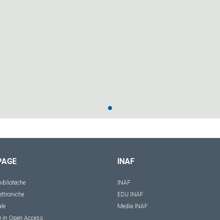
PAGE
INAF
iblioteche
INAF
ettroniche
EDU INAF
ale
Media INAF
e in Open Access