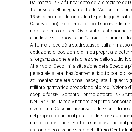
Dal marzo 1942 fu incaricato della direzione dell
Torinese e dell’insegnamento dell’Astronomia pre
1956, anno in cui furono istituite per legge 8 cat
Osservatorio). Pochi mesi dopo il suo insediament
riordinamento dei Regi Osservatori astronomici, co
giuridica e sottoposti a un Consiglio di amministr
A Torino si dedicò a studi statistici sull’ammasso
deduzione di posizioni e di moti propri, alla dete
all’organizzazione e alla direzione dello studio loca
All’arrivo di Cecchini la situazione della Specola pi
personale si era drasticamente ridotto con consegu
strumentazione era ormai inadeguata. Il quadro 
militare germanico procedette alla requisizione di tu
scopi difensivi. Soltanto il primo ottobre 1945 tutt
Nel 1947, risultando vincitore del primo concorso
diversi anni, Cecchini assunse la direzione di ruolo
nel proprio organico il posto di direttore auton
nazionale dei Lincei. Sotto la sua direzione, dal 
astronomico divenne sede dell’
Ufficio Centrale 