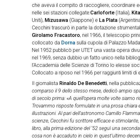
che aveva il compito di raccogliere, coordinare ed e
nelle sei stazioni collegate:
Carloforte
(Italia),
Kit
Uniti),
Mizusawa
(Giappone) e
La Plata
(Argentina
Cecchini trascurò in parte la dotazione strumental
Girolamo Fracastoro
, nel 1966, il telescopio pri
collocato da
Dorna
sulla cupola di Palazzo Mad
Nel 1952 pubblicò per UTET una vasta opera divulg
nel 1969, senza dubbio un fatto unico nella bibli
l’Accademia delle Scienze di Torino lo elesse soc
Collocato a riposo nel 1966 per raggiunti limiti di
Il giornalista
Rinaldo De Benedetti
, nella pubblic
comparso il 9 dello stesso mese, dedicò ampio spaz
di secolo prima: «A quell’opera molte volte siamo ri
Trovammo risposte formulate in una prosa chiara e
illustrazioni. Al pari dell’astronomo Camillo Flamma
scienze, Cecchini fu scrittore efficace e stimolant
libro, alla prima edizione del ‘52 seguì una seconda 
cosa non è accaduto in cielo in quest’ultimo decenn