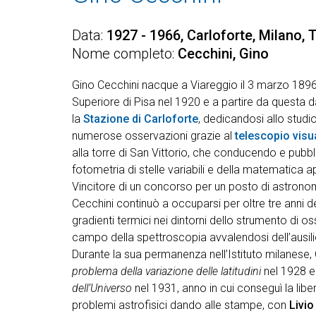
Data
1927 - 1966, Carloforte, Milano, 
Nome completo
Cecchini, Gino
Gino Cecchini nacque a Viareggio il 3 marzo 189
Superiore di Pisa nel 1920 e a partire da questa d
la
Stazione di Carloforte
, dedicandosi allo studio
numerose osservazioni grazie al
telescopio visu
alla torre di San Vittorio, che conducendo e pubbl
fotometria di stelle variabili e della matematica a
Vincitore di un concorso per un posto di astrono
Cecchini continuò a occuparsi per oltre tre anni de
gradienti termici nei dintorni dello strumento di 
campo della spettroscopia avvalendosi dell’ausil
Durante la sua permanenza nell’Istituto milanese,
problema della variazione delle latitudini
nel 1928 
dell’Universo
nel 1931, anno in cui conseguì la libe
problemi astrofisici dando alle stampe, con
Livio