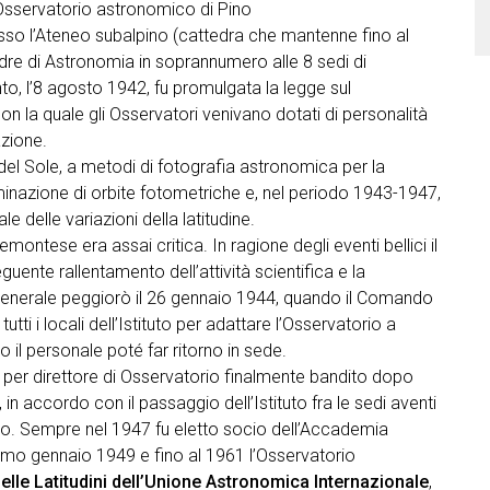
’Osservatorio astronomico di Pino
sso l’Ateneo subalpino (cattedra che mantenne fino al
tedre di Astronomia in soprannumero alle 8 sedi di
o, l’8 agosto 1942, fu promulgata la legge sul
n la quale gli Osservatori venivano dotati di personalità
azione.
 del Sole, a metodi di fotografia astronomica per la
rminazione di orbite fotometriche e, nel periodo 1943-1947,
le delle variazioni della latitudine.
emontese era assai critica. In ragione degli eventi bellici il
ente rallentamento dell’attività scientifica e la
generale peggiorò il 26 gennaio 1944, quando il Comando
tti i locali dell’Istituto per adattare l’Osservatorio a
o il personale poté far ritorno in sede.
 per direttore di Osservatorio finalmente bandito dopo
, in accordo con il passaggio dell’Istituto fra le sedi aventi
omo. Sempre nel 1947 fu eletto socio dell’Accademia
primo gennaio 1949 e fino al 1961 l’Osservatorio
delle Latitudini dell’Unione Astronomica Internazionale
,