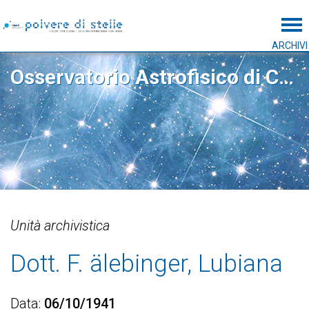
Tog
ARCHIVI
Osservatorio Astrofisico di Catania
Unità archivistica
Dott. F. älebinger, Lubiana
Data
06/10/1941