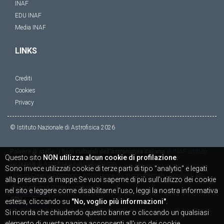
INAF
EDU INAF
Media INAF
LINKS
Crediti
Cookies
Privacy
© Istituto Nazionale di Astrofisica
2026
Polvere di stelle : i beni culturali dell'astronomia italiana
di
INAF Istituto
Questo sito
NON utilizza alcun cookie di profilazione
.
Nazionale di Astrofisica
è distribuito con
Sono invece utilizzati cookie di terze parti di tipo "analytic" e legati
Licenza
Creative Commons Attribuzione - Non commerciale - Condividi allo
alla presenza di mappe.Se vuoi saperne di più sull'utilizzo dei cookie
stesso modo 4.0 Internazionale
nel sito e leggere come disabilitarne l'uso, leggi la nostra informativa
estesa, cliccando su
"No, voglio più informazioni"
.
Si ricorda che chiudendo questo banner o cliccando un qualsiasi
elemento di questa pagina acconsenti all'uso dei cookie.