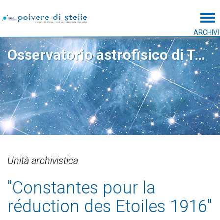
Tog
ARCHIVI
Osservatorio astrofisico di Torino
Unità archivistica
"Constantes pour la
réduction des Etoiles 1916"