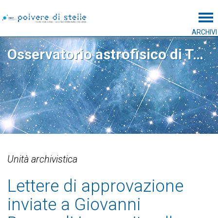
Tog
ARCHIVI
Osservatorio astrofisico di Torino
Unità archivistica
Lettere di approvazione
inviate a Giovanni