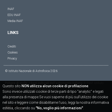
INAF
EDU INAF
Media INAF
LINKS
Crediti
Cookies
Privacy
© Istituto Nazionale di Astrofisica
2026
Polvere di stelle : i beni culturali dell'astronomia italiana
di
INAF Istituto
Questo sito
NON utilizza alcun cookie di profilazione
.
Nazionale di Astrofisica
è distribuito con
Sono invece utilizzati cookie di terze parti di tipo "analytic" e legati
Licenza
Creative Commons Attribuzione - Non commerciale - Condividi allo
alla presenza di mappe.Se vuoi saperne di più sull'utilizzo dei cookie
stesso modo 4.0 Internazionale
nel sito e leggere come disabilitarne l'uso, leggi la nostra informativa
estesa, cliccando su
"No, voglio più informazioni"
.