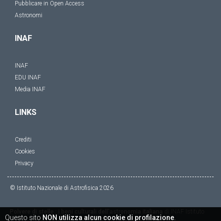
Pubblicare in Open Access
Astronomi
INAF
INAF
EDU INAF
Media INAF
LINKS
Crediti
Cookies
Privacy
© Istituto Nazionale di Astrofisica
2026
Polvere di stelle : i beni culturali dell'astronomia italiana
di
INAF Istituto
Questo sito
NON utilizza alcun cookie di profilazione
.