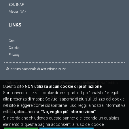
EDU INAF
Media INAF
LINKS
Crediti
Cookies
Privacy
© Istituto Nazionale di Astrofisica
2026
Polvere di stelle : i beni culturali dell'astronomia italiana
di
INAF Istituto
Questo sito
NON utilizza alcun cookie di profilazione
.
Nazionale di Astrofisica
è distribuito con
Sono invece utilizzati cookie di terze parti di tipo "analytic" e legati
Licenza
Creative Commons Attribuzione - Non commerciale - Condividi allo
alla presenza di mappe.Se vuoi saperne di più sull'utilizzo dei cookie
stesso modo 4.0 Internazionale
nel sito e leggere come disabilitarne l'uso, leggi la nostra informativa
estesa, cliccando su
"No, voglio più informazioni"
.
Si ricorda che chiudendo questo banner o cliccando un qualsiasi
elemento di questa pagina acconsenti all'uso dei cookie.