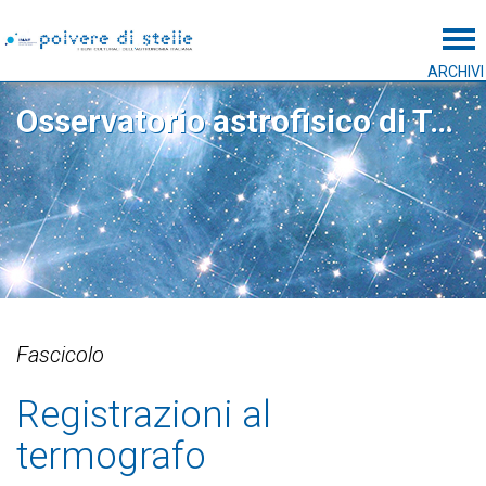
Tog
ARCHIVI
Osservatorio astrofisico di Torino
Fascicolo
Registrazioni al
termografo