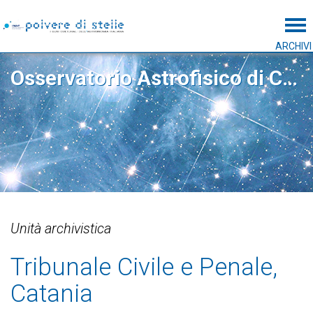
Tog
ARCHIVI
Osservatorio Astrofisico di Catania
Unità archivistica
Tribunale Civile e Penale,
Catania