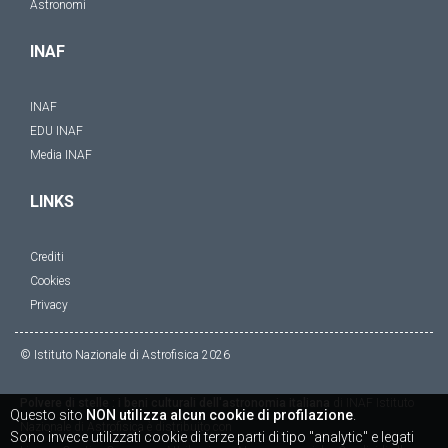
Astronomi
INAF
INAF
EDU INAF
Media INAF
LINKS
Crediti
Cookies
Privacy
© Istituto Nazionale di Astrofisica
2026
Polvere di stelle : i beni culturali dell'astronomia italiana
di
INAF Istituto
Questo sito
NON utilizza alcun cookie di profilazione
.
Nazionale di Astrofisica
è distribuito con
Sono invece utilizzati cookie di terze parti di tipo "analytic" e legati