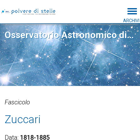
Tog
ARCHIVI
Osservatorio Astronomico di Capodimonte
Fascicolo
Zuccari
Data
1818-1885