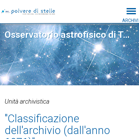
Tog
ARCHIVI
Osservatorio astrofisico di Torino
Unità archivistica
"Classificazione
dell'archivio (dall'anno