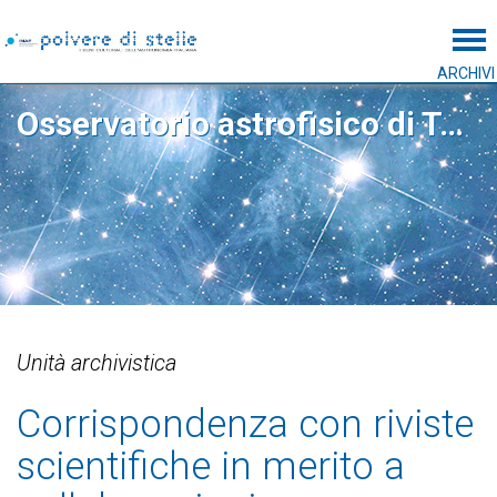
Tog
ARCHIVI
Osservatorio astrofisico di Torino
Unità archivistica
Corrispondenza con riviste
scientifiche in merito a