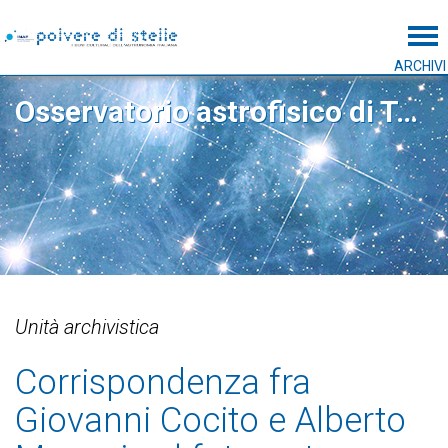
Tog
ARCHIVI
Osservatorio astrofisico di Torino
Unità archivistica
Corrispondenza fra
Giovanni Cocito e Alberto