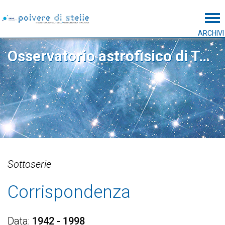
Tog
ARCHIVI
Osservatorio astrofisico di Torino
Sottoserie
Corrispondenza
Data
1942 - 1998