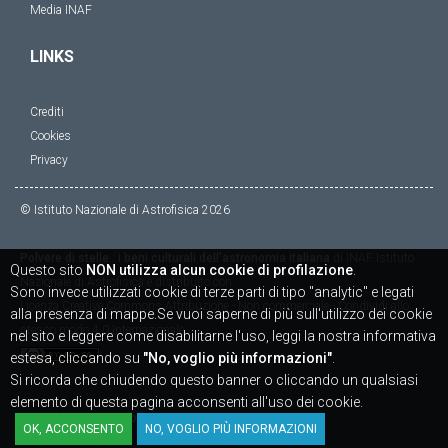
Media INAF
LINKS
Crediti
Cookies
Privacy
© Istituto Nazionale di Astrofisica
2026
Polvere di stelle : i beni culturali dell'astronomia italiana
di
INAF Istituto
Questo sito
NON utilizza alcun cookie di profilazione
.
Nazionale di Astrofisica
è distribuito con
Sono invece utilizzati cookie di terze parti di tipo "analytic" e legati
Licenza
Creative Commons Attribuzione - Non commerciale - Condividi allo
alla presenza di mappe.Se vuoi saperne di più sull'utilizzo dei cookie
stesso modo 4.0 Internazionale
nel sito e leggere come disabilitarne l'uso, leggi la nostra informativa
estesa, cliccando su
"No, voglio più informazioni"
.
Si ricorda che chiudendo questo banner o cliccando un qualsiasi
elemento di questa pagina acconsenti all'uso dei cookie.
Powered by
SICAPWeb
OK, ACCONSENTO
NO, VOGLIO PIÙ INFORMAZIONI