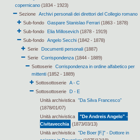
copernicano
(1834 - 1923)
Sezione
Archivi personali dei direttori del Collegio romano
Sub-fondo
Gaspare Stanislao Ferrari
(1863 - 1878)
Sub-fondo
Elia Millosevich
(1878 - 1919)
Sub-fondo
Angelo Secchi
(1842 - 1878)
Serie
Documenti personali
(1887)
Serie
Corrispondenza
(1844 - 1889)
Sottoserie
Corrispondenza in ordine alfabetico per
mittenti
(1852 - 1889)
Sottosottoserie
A - C
Sottosottoserie
D - E
Unità archivistica
"Da Silva Francesco"
(1878/01/07)
Unità archivistica
"De Andreis Angelo” -
Civitavecchia
(1873/03/13)
Unità archivistica
"De Boer [F.]” - Dottore in