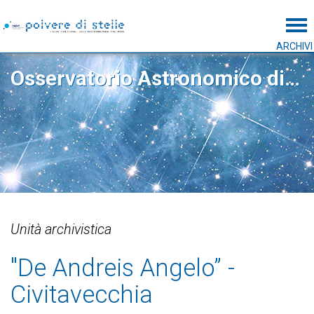
Tog
ARCHIVI
Osservatorio Astronomico di Roma
Unità archivistica
"De Andreis Angelo” -
Civitavecchia