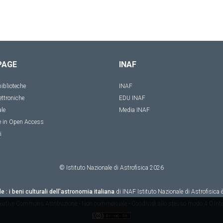
PAGE
INAF
iblioteche
INAF
ettroniche
EDU INAF
ale
Media INAF
e in Open Access
i
© Istituto Nazionale di Astrofisica
2026
le : i beni culturali dell'astronomia italiana
di
INAF Istituto Nazionale di Astrofisica
è
eative Commons Attribuzione - Non commerciale - Condividi allo stesso modo 4.0 Inte