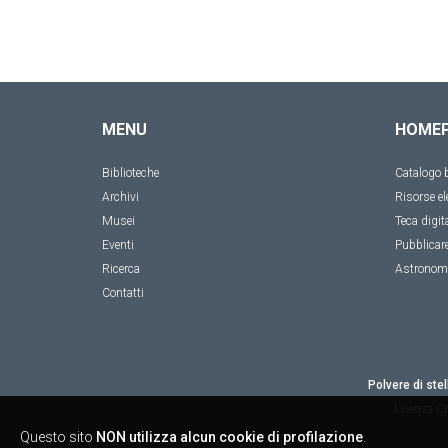
MENU
HOME
Biblioteche
Catalogo b
Archivi
Risorse el
Musei
Teca digit
Eventi
Pubblicar
Ricerca
Astronom
Contatti
Polvere di stel
Licenza
Cr
Questo sito
NON utilizza alcun cookie di profilazione
.