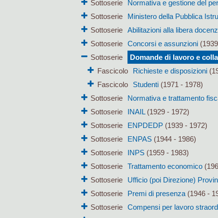
Sottoserie
Normativa e gestione del pe
Sottoserie
Ministero della Pubblica Istr
Sottoserie
Abilitazioni alla libera docen
Sottoserie
Concorsi e assunzioni
(1939
Sottoserie
Domande di lavoro e colla
Fascicolo
Richieste e disposizioni
(19
Fascicolo
Studenti
(1971 - 1978)
Sottoserie
Normativa e trattamento fisc
Sottoserie
INAIL
(1929 - 1972)
Sottoserie
ENPDEDP
(1939 - 1972)
Sottoserie
ENPAS
(1944 - 1986)
Sottoserie
INPS
(1959 - 1983)
Sottoserie
Trattamento economico
(196
Sottoserie
Ufficio (poi Direzione) Provi
Sottoserie
Premi di presenza
(1946 - 1
Sottoserie
Compensi per lavoro straord