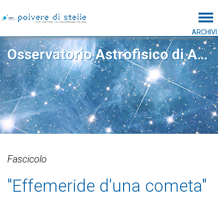
Tog
ARCHIVI
Osservatorio Astrofisico di Arcetri
Fascicolo
"Effemeride d'una cometa"