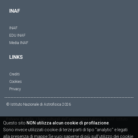
INAF
INAF
EDU INAF
Media INAF
LINKS
Crediti
Cookies
Privacy
© Istituto Nazionale di Astrofisica
2026
Polvere di stelle : i beni culturali dell'astronomia italiana
di
INAF Istituto
Questo sito
NON utilizza alcun cookie di profilazione
.
Nazionale di Astrofisica
è distribuito con
Sono invece utilizzati cookie di terze parti di tipo "analytic" e legati
Licenza
Creative Commons Attribuzione - Non commerciale - Condividi allo
alla presenza di mappe.Se vuoi saperne di più sull'utilizzo dei cookie