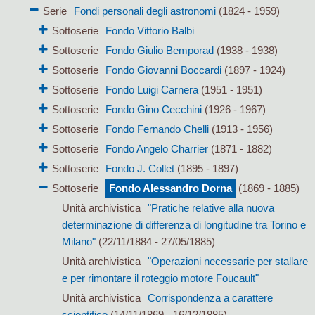
Serie
Fondi personali degli astronomi
(1824 - 1959)
Sottoserie
Fondo Vittorio Balbi
Sottoserie
Fondo Giulio Bemporad
(1938 - 1938)
Sottoserie
Fondo Giovanni Boccardi
(1897 - 1924)
Sottoserie
Fondo Luigi Carnera
(1951 - 1951)
Sottoserie
Fondo Gino Cecchini
(1926 - 1967)
Sottoserie
Fondo Fernando Chelli
(1913 - 1956)
Sottoserie
Fondo Angelo Charrier
(1871 - 1882)
Sottoserie
Fondo J. Collet
(1895 - 1897)
Sottoserie
Fondo Alessandro Dorna
(1869 - 1885)
Unità archivistica
"Pratiche relative alla nuova
determinazione di differenza di longitudine tra Torino e
Milano"
(22/11/1884 - 27/05/1885)
Unità archivistica
"Operazioni necessarie per stallare
e per rimontare il roteggio motore Foucault"
Unità archivistica
Corrispondenza a carattere
scientifico
(14/11/1869 - 16/12/1885)