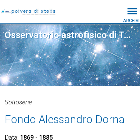
Tog
ARCHIVI
Osservatorio astrofisico di Torino
Sottoserie
Fondo Alessandro Dorna
Data
1869 - 1885