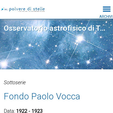
Tog
ARCHIVI
Osservatorio astrofisico di Torino
Sottoserie
Fondo Paolo Vocca
Data
1922 - 1923