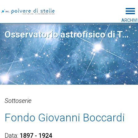
Tog
ARCHIVI
Osservatorio astrofisico di Torino
Sottoserie
Fondo Giovanni Boccardi
Data
1897 - 1924