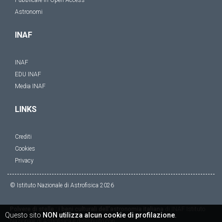
Pubblicare in Open Access
Astronomi
INAF
INAF
EDU INAF
Media INAF
LINKS
Crediti
Cookies
Privacy
© Istituto Nazionale di Astrofisica
2026
Polvere di stelle : i beni culturali dell'astronomia italiana
di
INAF Istituto
Questo sito
NON utilizza alcun cookie di profilazione
.
Nazionale di Astrofisica
è distribuito con